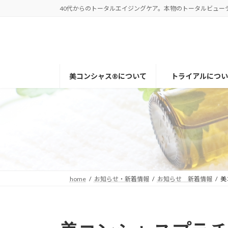
コ
ナ
40代からのトータルエイジングケア。本物のトータルビューティー
ン
ビ
テ
ゲ
ン
ー
ツ
シ
へ
ョ
美コンシャス®について
トライアルについ
ス
ン
キ
に
ッ
移
プ
動
home
お知らせ・新着情報
お知らせ 新着情報
美