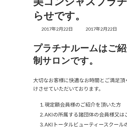
美コンシャスプラチ
らせです。
最
2017年2月22日
2017年2月22日
終
更
プラチナルームはご紹
新
日
制サロンです。
時
:
大切なお客様に快適なお時間とご満足頂
けさせていただいております。
現定額会員様のご紹介を頂いた方
AKIの所属する諸団体の会員様又は
AKIトータルビューティースクール