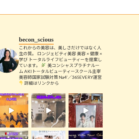
becon_scious
これからの美容は、美しさだけではなく人
生の質。
ロンジェビティ美容
美容 × 健康 ×
学び
トータルライフビューティーを提案し
ています。
美コンシャスプラチナルー
ム
AKIトータルビューティースクール主宰
美容師国家試験対策 Na4’／365EVERY運営
詳細はリンクから