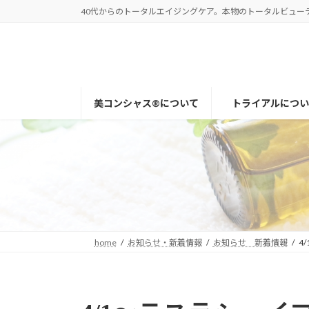
コ
ナ
40代からのトータルエイジングケア。本物のトータルビューティー
ン
ビ
テ
ゲ
ン
ー
ツ
シ
へ
ョ
美コンシャス®について
トライアルについ
ス
ン
キ
に
ッ
移
プ
動
home
お知らせ・新着情報
お知らせ 新着情報
4