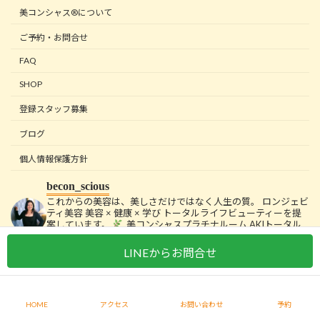
美コンシャス®について
ご予約・お問合せ
FAQ
SHOP
登録スタッフ募集
ブログ
個人情報保護方針
becon_scious
これからの美容は、美しさだけではなく人生の質。
ロンジェビ
ティ美容
美容 × 健康 × 学び
トータルライフビューティーを提
案しています。
美コンシャスプラチナルーム
AKIトータル
ビューティースクール主宰
美容師国家試験対策 Na4’／
365EVERY運営
詳細はリンクから
LINEからお問合せ
HOME
アクセス
お問い合わせ
予約