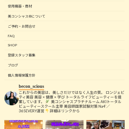
使用機器・商材
美コンシャス®について
ご予約・お問合せ
FAQ
SHOP
登録スタッフ募集
ブログ
個人情報保護方針
becon_scious
これからの美容は、美しさだけではなく人生の質。
ロンジェビ
ティ美容
美容 × 健康 × 学び
トータルライフビューティーを提
案しています。
美コンシャスプラチナルーム
AKIトータル
ビューティースクール主宰
美容師国家試験対策 Na4’／
365EVERY運営
詳細はリンクから