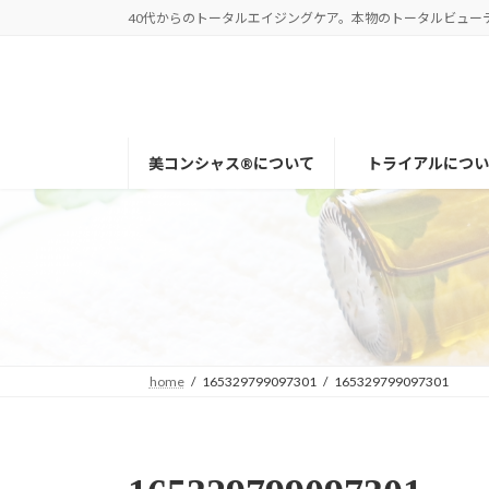
コ
ナ
40代からのトータルエイジングケア。本物のトータルビューティー
ン
ビ
テ
ゲ
ン
ー
ツ
シ
へ
ョ
美コンシャス®について
トライアルについ
ス
ン
キ
に
ッ
移
プ
動
home
165329799097301
165329799097301