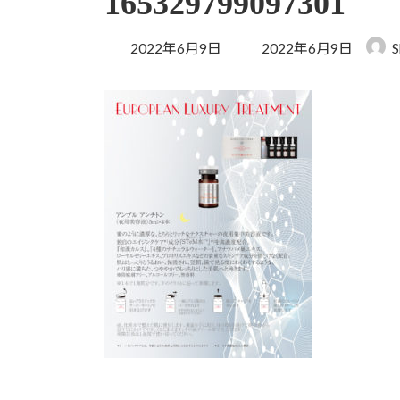
165329799097301
最
2022年6月9日
2022年6月9日
S
終
更
新
日
時
: