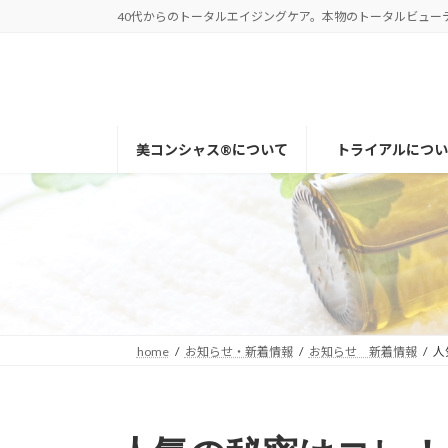
コ
ナ
40代からのトータルエイジングケア。本物のトータルビューティー
ン
ビ
テ
ゲ
ン
ー
ツ
シ
へ
ョ
美コンシャス®について
トライアルについ
ス
ン
キ
に
ッ
移
プ
動
home
お知らせ・新着情報
お知らせ 新着情報
人