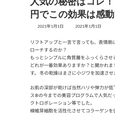
人気の秘密はコレ！フ
円でこの効果は感動
最
2021年1月1日
2021年1月1日
終
更
リフトアップと一言で言っても、表情筋
新
ローチするのか？
日
時
もっとシンプルに角質層をふっくらさせ
:
どれが一番効果ありますか？と聞かれま
す。 冬の乾燥はまさに小ジワを加速させ
お肌の深部が乾けば当然ハリや弾力が低
ス®️の今までの美容プログラムで人気だ
クトロポレーション等でした。
線維芽細胞を活性化させてコラーゲンを