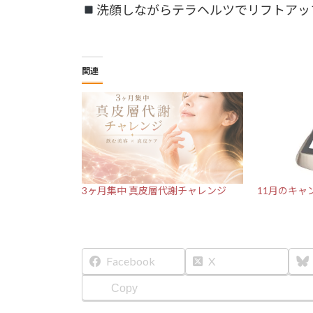
洗顔しながらテラヘルツでリフトアッ
関連
3ヶ月集中 真皮層代謝チャレンジ
11月のキャ
Facebook
X
Copy