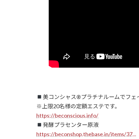
美コンシャス
®️
プラチナルームでフェ
※上限20名様の定額エステです。
https://beconscious.info/
発酵プラセンター原液
https://beconshop.thebase.in/items/37...