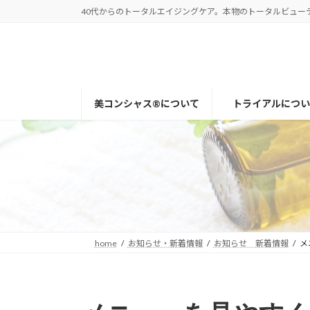
コ
ナ
40代からのトータルエイジングケア。本物のトータルビューティー
ン
ビ
テ
ゲ
ン
ー
ツ
シ
へ
ョ
美コンシャス®について
トライアルについ
ス
ン
キ
に
ッ
移
プ
動
home
お知らせ・新着情報
お知らせ 新着情報
メ