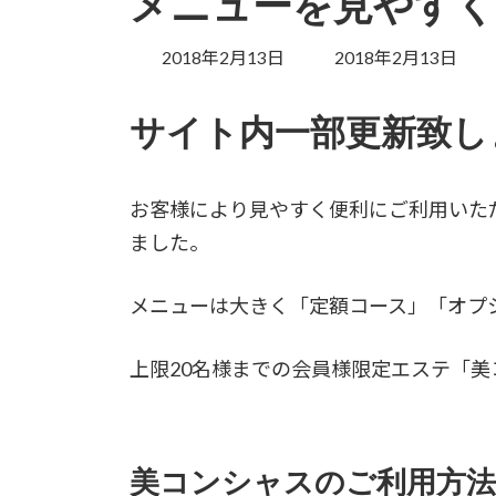
メニューを見やす
最
2018年2月13日
2018年2月13日
終
更
サイト内一部更新致し
新
日
時
:
お客様により見やすく便利にご利用いた
ました。
メニューは大きく「定額コース」「オプ
上限20名様までの会員様限定エステ「
美コンシャスのご利用方法