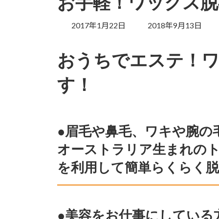
お手軽！ワックス脱
最
2017年1月22日
2018年9月13日
終
更
おうちでエステ！
新
日
す！
時
:
●眉毛や鼻毛、ワキや腕の
オーストラリア生まれの
を利用して簡単らくらく
●美容をお仕事にしている