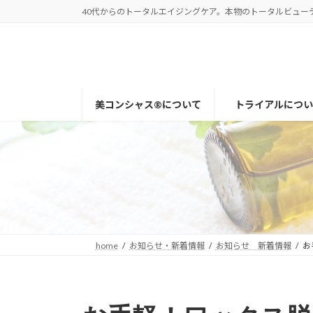
コ
ナ
40代からのトータルエイジングケア。本物のトータルビューティー
ン
ビ
テ
ゲ
ン
ー
ツ
シ
へ
ョ
美コンシャス®について
トライアルについ
ス
ン
キ
に
ッ
移
プ
動
home
お知らせ・新着情報
お知らせ 新着情報
お