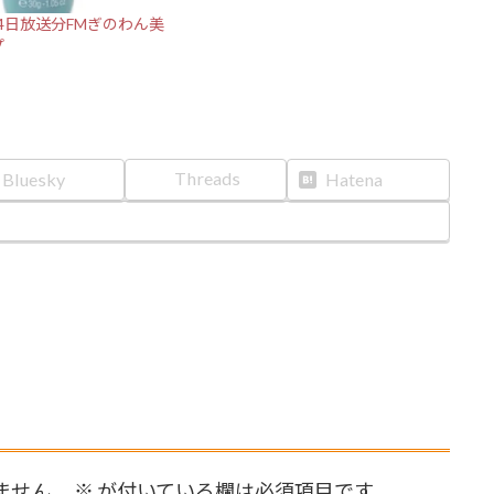
24日放送分FMぎのわん美
プ
Threads
Bluesky
Hatena
ません。
※
が付いている欄は必須項目です