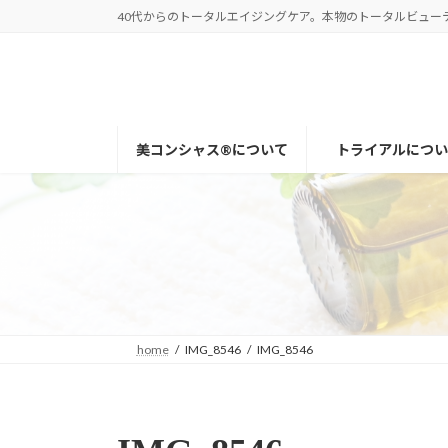
コ
ナ
40代からのトータルエイジングケア。本物のトータルビューティー
ン
ビ
テ
ゲ
ン
ー
ツ
シ
へ
ョ
美コンシャス®について
トライアルについ
ス
ン
キ
に
ッ
移
プ
動
home
IMG_8546
IMG_8546