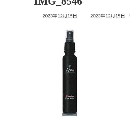
IMG_8546
最
2023年12月15日
2023年12月15日
終
更
新
日
時
: