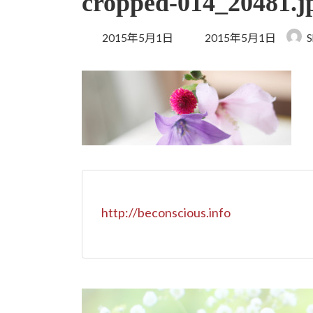
cropped-014_20481.j
最
2015年5月1日
2015年5月1日
S
終
更
新
日
時
:
http://beconscious.info