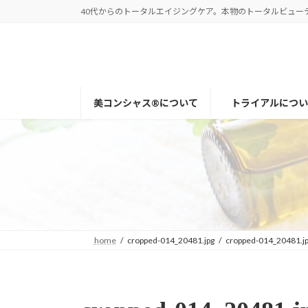
コ
ナ
40代からのトータルエイジングケア。本物のトータルビューティー
ン
ビ
テ
ゲ
ン
ー
ツ
シ
へ
ョ
美コンシャス®について
トライアルについ
ス
ン
キ
に
ッ
移
プ
動
home
cropped-014_20481.jpg
cropped-014_20481.j