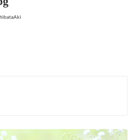
pg
hibataAki