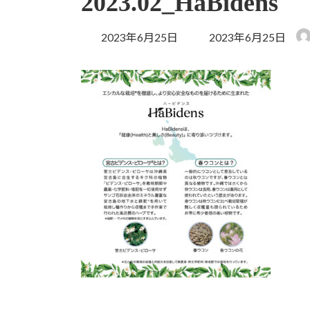
2023.02_HaBidens
最
2023年6月25日
2023年6月25日
終
更
新
日
時
: