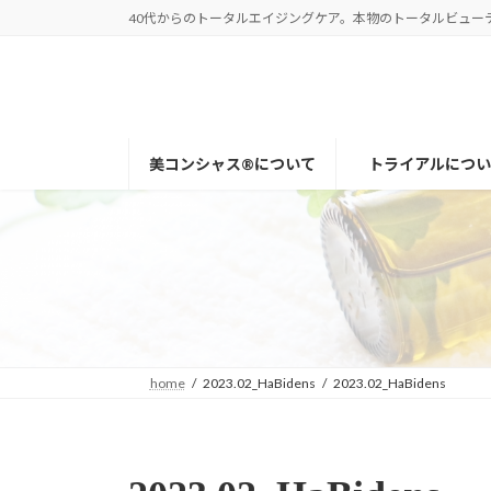
コ
ナ
40代からのトータルエイジングケア。本物のトータルビューティー
ン
ビ
テ
ゲ
ン
ー
ツ
シ
へ
ョ
美コンシャス®について
トライアルについ
ス
ン
キ
に
ッ
移
プ
動
home
2023.02_HaBidens
2023.02_HaBidens